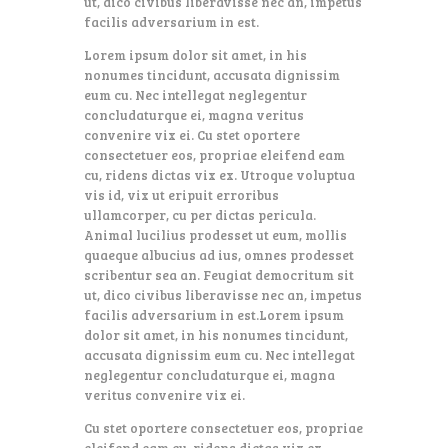
ut, dico civibus liberavisse nec an, impetus
facilis adversarium in est.
Lorem ipsum dolor sit amet, in his
nonumes tincidunt, accusata dignissim
eum cu. Nec intellegat neglegentur
concludaturque ei, magna veritus
convenire vix ei. Cu stet oportere
consectetuer eos, propriae eleifend eam
cu, ridens dictas vix ex. Utroque voluptua
vis id, vix ut eripuit erroribus
ullamcorper, cu per dictas pericula.
Animal lucilius prodesset ut eum, mollis
quaeque albucius ad ius, omnes prodesset
scribentur sea an. Feugiat democritum sit
ut, dico civibus liberavisse nec an, impetus
facilis adversarium in est.Lorem ipsum
dolor sit amet, in his nonumes tincidunt,
accusata dignissim eum cu. Nec intellegat
neglegentur concludaturque ei, magna
veritus convenire vix ei.
Cu stet oportere consectetuer eos, propriae
eleifend eam cu, ridens dictas vix ex.