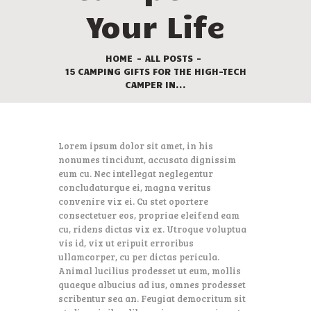
Your Life
HOME
ALL POSTS
15 CAMPING GIFTS FOR THE HIGH-TECH
CAMPER IN...
Lorem ipsum dolor sit amet, in his
nonumes tincidunt, accusata dignissim
eum cu. Nec intellegat neglegentur
concludaturque ei, magna veritus
convenire vix ei. Cu stet oportere
consectetuer eos, propriae eleifend eam
cu, ridens dictas vix ex. Utroque voluptua
vis id, vix ut eripuit erroribus
ullamcorper, cu per dictas pericula.
Animal lucilius prodesset ut eum, mollis
quaeque albucius ad ius, omnes prodesset
scribentur sea an. Feugiat democritum sit