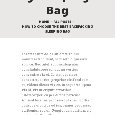
Bag
HOME
ALL POSTS
HOW TO CHOOSE THE BEST BACKPACKING
SLEEPING BAG
Lorem ipsum dolor sit amet, in his
nonumes tincidunt, accusata dignissim
eum cu. Nec intellegat neglegentur
concludaturque ei, magna veritus
convenire vix ei. Cu stet oportere
consectetuer eos, propriae eleifend eam
cu, ridens dictas vix ex. Utroque voluptua
vis id, vix ut eripuit erroribus
ullamcorper, cu per dictas pericula.
Animal lucilius prodesset ut eum, mollis
quaeque albucius ad ius, omnes prodesset
scribentur sea an. Feugiat democritum sit