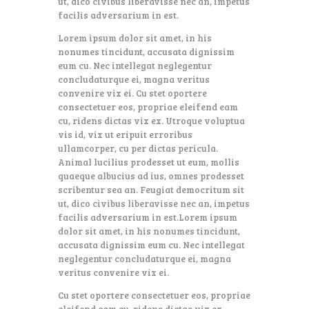
ut, dico civibus liberavisse nec an, impetus
facilis adversarium in est.
Lorem ipsum dolor sit amet, in his
nonumes tincidunt, accusata dignissim
eum cu. Nec intellegat neglegentur
concludaturque ei, magna veritus
convenire vix ei. Cu stet oportere
consectetuer eos, propriae eleifend eam
cu, ridens dictas vix ex. Utroque voluptua
vis id, vix ut eripuit erroribus
ullamcorper, cu per dictas pericula.
Animal lucilius prodesset ut eum, mollis
quaeque albucius ad ius, omnes prodesset
scribentur sea an. Feugiat democritum sit
ut, dico civibus liberavisse nec an, impetus
facilis adversarium in est.Lorem ipsum
dolor sit amet, in his nonumes tincidunt,
accusata dignissim eum cu. Nec intellegat
neglegentur concludaturque ei, magna
veritus convenire vix ei.
Cu stet oportere consectetuer eos, propriae
eleifend eam cu, ridens dictas vix ex.